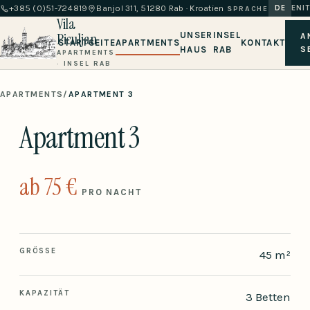
+385 (0)51-724819
Banjol 311, 51280 Rab · Kroatien
DE
EN
IT
SPRACHE
Vila
Piculjan
UNSER
INSEL
A
STARTSEITE
APARTMENTS
KONTAKT
HAUS
RAB
S
APARTMENTS
· INSEL RAB
APARTMENTS
/
APARTMENT 3
Apartment 3
ab 75 €
PRO NACHT
GRÖSSE
45 m²
KAPAZITÄT
3 Betten