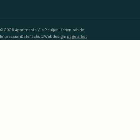
© 2026 Apartments Vila Piculjan · ferien-rab.de
Impressum
Datenschutz
Webdesign:
page artist