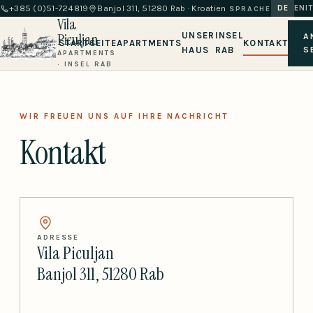
+385 (0)51-724819
Banjol 311, 51280 Rab · Kroatien
DE
EN
IT
SPRACHE
Vila
Piculjan
UNSER
INSEL
A
STARTSEITE
APARTMENTS
KONTAKT
HAUS
RAB
S
APARTMENTS
· INSEL RAB
WIR FREUEN UNS AUF IHRE NACHRICHT
Kontakt
ADRESSE
Vila Piculjan
Banjol 311, 51280 Rab